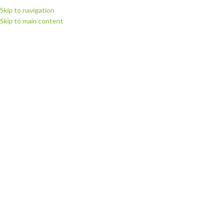
Skip to navigation
Skip to main content
ВИБЕРІТЬ КАТЕГОРІЮ
ПЕРЕГЛЯНУТИ КАТЕГОРІЇ
ГОЛОВНА
МАГАЗИН
РІЖУЧІ П
БЕЗ КАТЕГОРІЇ
ЗАПЧАСТИНИ ДЛ
0 Пропозиції
172 Пропозиції
КАТЕГОРІЇ ТОВАРІВ
Головна
Витратні м
Без категорії
0
НЕМАЄ В НАЯВНОСТ
Витратні матеріали
160
Запчастини для плотерів