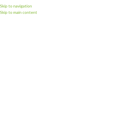
Skip to navigation
Skip to main content
МЕНЮ
Монтажні плівки
Категорії
Головна
Витратні матеріали
Монтажні плівки
Відображаються усі з 2 результатів
Показати бічну панель
Плівка монтажна AT001-100 low
Плівка монтажна AT005-50-25
adhesion
HIGH TACK
Витратні матеріали
,
Монтажні
Витратні матеріали
,
Монтажні
плівки
плівки
116.33
грн.
116.33
грн.
КУПИТИ
КУПИТИ