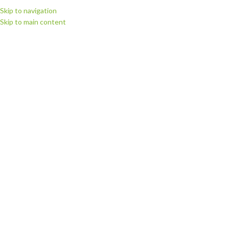
Skip to navigation
Skip to main content
МЕНЮ
Головна
Витратні матеріали
Термоскотч
НЕМАЄ В НАЯВНО
СТІ