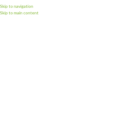
Skip to navigation
Skip to main content
МЕНЮ
Головна
Витратні матеріали
Плівка для термодруку Politape (Німеччина)
Плівка флекс для термодруку Poli-flex Premium