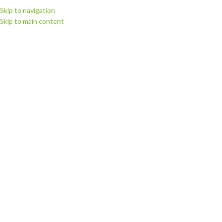
Skip to navigation
Skip to main content
МЕНЮ
Головна
Витратні матеріали
Плівка для термодруку Politape (Німеччина)
Плівка флекс для термодруку Poli-flex Premium