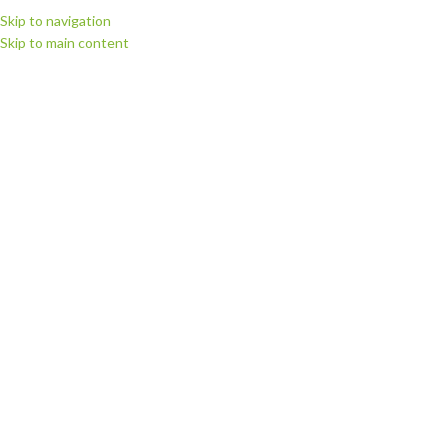
Skip to navigation
Skip to main content
ВИБЕРІТЬ КАТЕГОРІЮ
ПЕРЕГЛЯНУТИ КАТЕГОРІЇ
ГОЛОВНА
МАГАЗИН
РІЖУЧІ П
Головна
Витратні матеріали
Плівка для термодруку Politape (Німечч