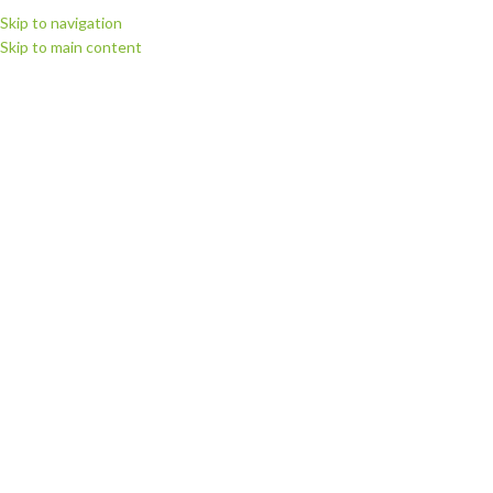
Skip to navigation
Skip to main content
МЕНЮ
Головна
Ріжучі плотери
Ріжучі плотери SKYCUT
НЕМАЄ В НАЯВНО
СТІ