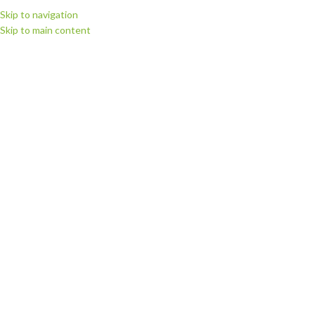
Skip to navigation
Skip to main content
МЕНЮ
Головна
Ріжучі плотери
Ріжучі плотери SUMMA
РЕКОМЕНДОВАНИ
Й