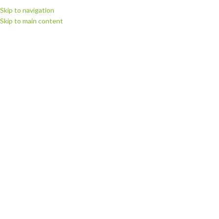
Skip to navigation
Skip to main content
МЕНЮ
Головна
Витратні матеріали
Глітерні, дзеркальні та інші плівки