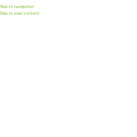
Skip to navigation
Skip to main content
МЕНЮ
Головна
Запчастини для плотерів
Запчастини для плотерів Summa
Запчастини Summa S1 series