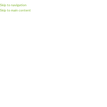
Skip to navigation
Skip to main content
ВИБЕРІТЬ КАТЕГОРІЮ
ПЕРЕГЛЯНУТИ КАТЕГОРІЇ
ГОЛОВНА
МАГАЗИН
РІЖУЧІ П
Головна
Запчастини для плотерів
Запчастини для плотерів Summa