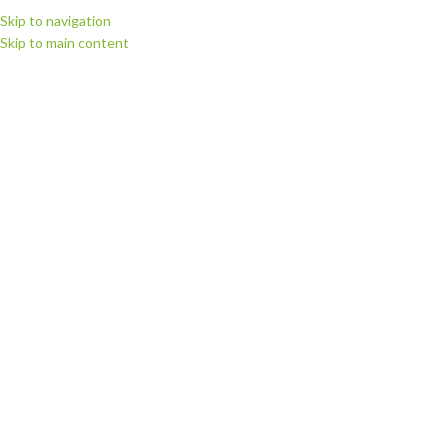
Skip to navigation
Skip to main content
МЕНЮ
Головна
Запчастини для плотерів
Запчастини для плотерів Summa
Запчастини Summa S1 series