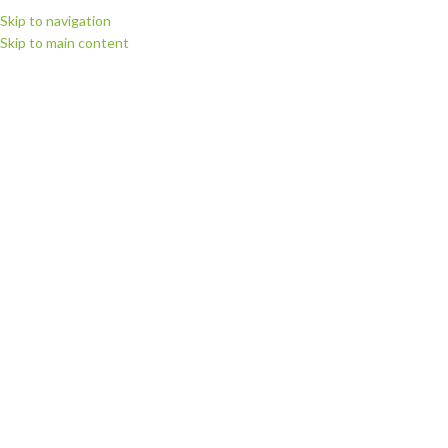
Skip to navigation
Skip to main content
ВИБЕРІТЬ КАТЕГОРІЮ
ПЕРЕГЛЯНУТИ КАТЕГОРІЇ
ГОЛОВНА
МАГАЗИН
РІЖУЧІ П
Запчастин
БЕЗ КАТЕГОРІЇ
ЗАПЧАСТИНИ ДЛ
0 Пропозиції
172 Пропозиції
КАТЕГОРІЇ ТОВАРІВ
Головна
Запчастини
Показати
9
12
Без категорії
0
Витратні матеріали
160
KIT-3039: KIT S 
Запчастини для плотерів