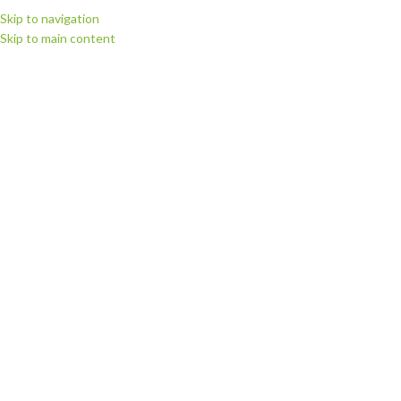
Skip to navigation
Skip to main content
ВИБЕРІТЬ КАТЕГОРІЮ
ПЕРЕГЛЯНУТИ КАТЕГОРІЇ
ГОЛОВНА
МАГАЗИН
РІЖУЧІ П
Головна
Запчастини для плотерів
Запчастини для плотерів Summa