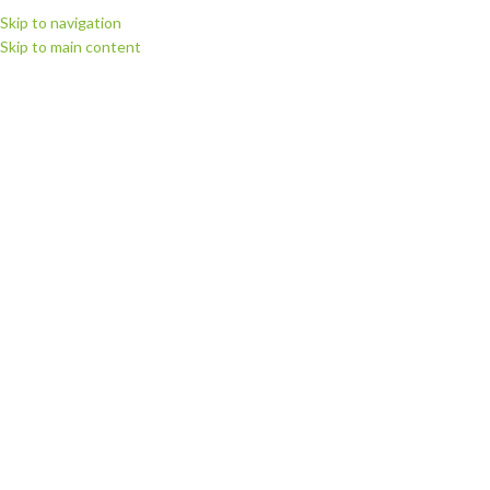
Skip to navigation
Skip to main content
МЕНЮ
Рідини, змивки,
розчинники
Категорії
Головна
Витратні матеріали
Рідини, змивки, розчинники
Відображаються усі з 2 результатів
Показати бічну панель
РЕКОМЕНДОВАНИЙ
Рідина для зняття термоплівок
флекс та флок Flex Flock
Remover, 100мл
Рідина для зняття
термотрансферу Flex Flock
Витратні матеріали
,
Рідини,
Remover, 1000мл
змивки, розчинники
423.94
грн.
Витратні матеріали
,
Рідини,