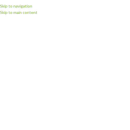
Skip to navigation
Skip to main content
МЕНЮ
Головна
Витратні матеріали
Плівка для термодруку Politape (Німеччина)
Плівка флекс для термодруку Poli-flex Turbo