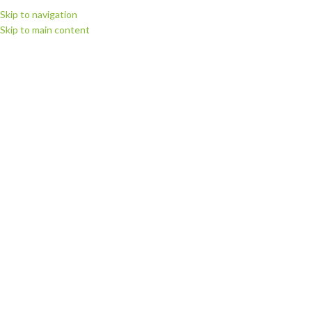
Skip to navigation
Skip to main content
МЕНЮ
Головна
Витратні матеріали
Плівка для термодруку Politape (Німеччина)
Плівка флекс для термодруку Poli-flex Turbo