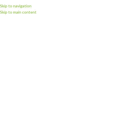
Skip to navigation
Skip to main content
МЕНЮ
Головна
Витратні матеріали
Плівка для термодруку Politape (Німеччина)
Плівка флекс для термодруку Poli-flex Premium