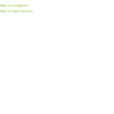
Skip to navigation
Skip to main content
МЕНЮ
Головна
Витратні матеріали
Плівка для термодруку Politape (Німеччина)
Плівка флекс для термодруку Poli-flex Premium