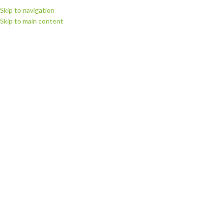
Skip to navigation
Skip to main content
МЕНЮ
Головна
Витратні матеріали
Плівка для термодруку Politape (Німеччина)
Плівка флекс для термодруку Poli-flex Perform
НЕМАЄ В НАЯВНО
СТІ