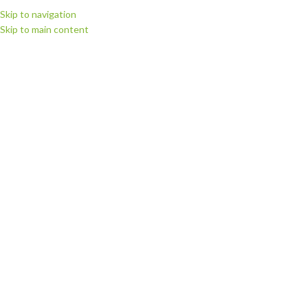
Skip to navigation
Skip to main content
ВИБЕРІТЬ КАТЕГОРІЮ
ПЕРЕГЛЯНУТИ КАТЕГОРІЇ
ГОЛОВНА
МАГАЗИН
РІЖУЧІ П
Головна
Витратні матеріали
Плівка для термодруку Politape (Німечч
Термоплівка 4318 MEDIUM YELLOW середньо-жовта Poli-Flex Perfor