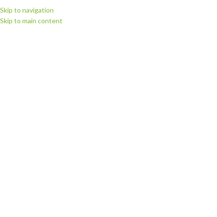
Skip to navigation
Skip to main content
МЕНЮ
Головна
Витратні матеріали
Плівка для термодруку Politape (Німеччина)
Плівка флекс для термодруку Poli-flex Perform