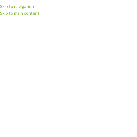
Skip to navigation
Skip to main content
МЕНЮ
Головна
Запчастини для плотерів
Запчастини для плотерів Summa
Запчастини Summa D series