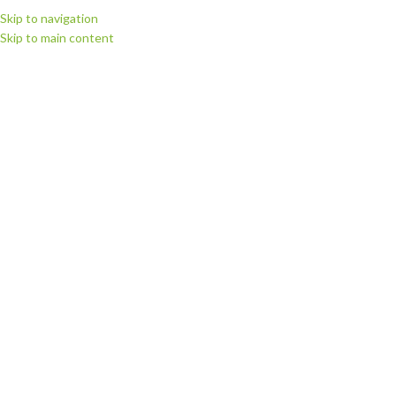
Skip to navigation
Skip to main content
ВИБЕРІТЬ КАТЕГОРІЮ
ПЕРЕГЛЯНУТИ КАТЕГОРІЇ
ГОЛОВНА
МАГАЗИН
РІЖУЧІ П
Головна
Витратні матеріали
Глітерні, дзеркальні та інші плівки
Плівк