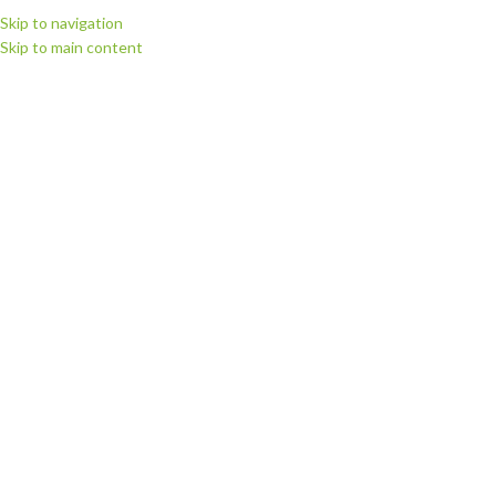
Skip to navigation
Skip to main content
МЕНЮ
Головна
Витратні матеріали
Плівка для термодруку WITPAC (Німеччина)
Плівка флекс для термодруку низькотемпературна WITPAC
1500 LOWTEMP