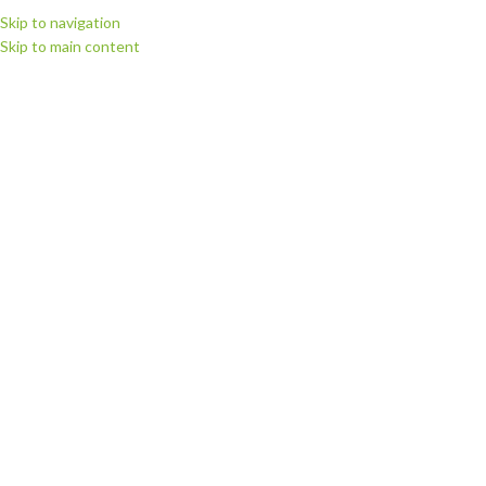
Skip to navigation
Skip to main content
МЕНЮ
Головна
Витратні матеріали
Глітерні, дзеркальні та інші плівки