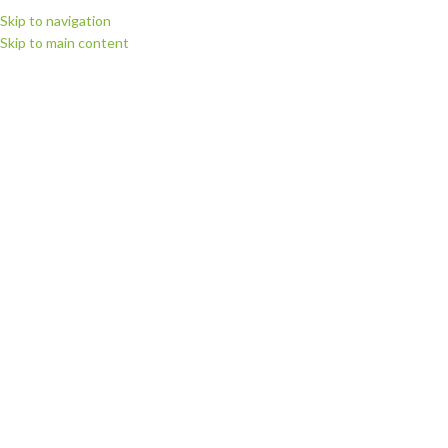
Skip to navigation
Skip to main content
ВИБЕРІТЬ КАТЕГОРІЮ
ПЕРЕГЛЯНУТИ КАТЕГОРІЇ
ГОЛОВНА
МАГАЗИН
РІЖУЧІ П
Головна
Витратні матеріали
Плівки для друку
Плівка флекс для соль