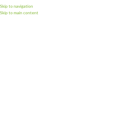
Skip to navigation
Skip to main content
МЕНЮ
Головна
Ріжучі плотери
Ріжучі плотери SUMMA
Клацніть, щоб збільшити
Лазерний розкрійний комплекс
Summa L Series — L1810 / L3214