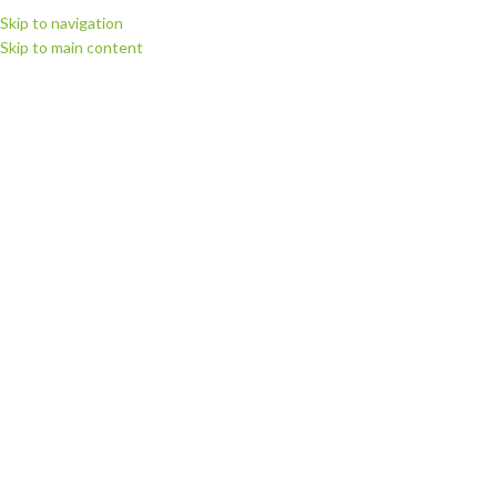
Skip to navigation
Skip to main content
МЕНЮ
Головна
Запчастини для плотерів
Запчастини для плотерів Summa
Запчастини Summa S1 series