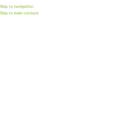
Skip to navigation
Skip to main content
ВИБЕРІТЬ КАТЕГОРІЮ
ПЕРЕГЛЯНУТИ КАТЕГОРІЇ
ГОЛОВНА
МАГАЗИН
РІЖУЧІ П
Головна
Запчастини для плотерів
Запчастини для плотерів Summa