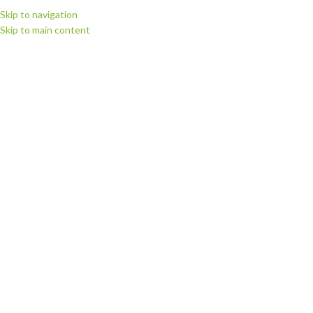
Skip to navigation
Skip to main content
ВИБЕРІТЬ КАТЕГОРІЮ
ПЕРЕГЛЯНУТИ КАТЕГОРІЇ
ГОЛОВНА
МАГАЗИН
РІЖУЧІ П
Головна
Запчастини для плотерів
Запчастини для плотерів Summa