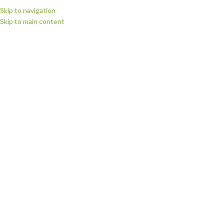
Skip to navigation
Skip to main content
МЕНЮ
Головна
Запчастини для плотерів
Запчастини для плотерів SkyCut і VicSign
Ножі і марзани SkyCut і VicSign