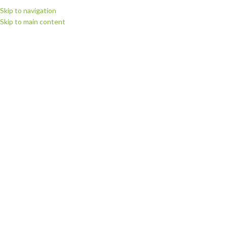
Skip to navigation
Skip to main content
МЕНЮ
Головна
Запчастини для плотерів
Запчастини для плотерів Summa
Запчастини Summa D series