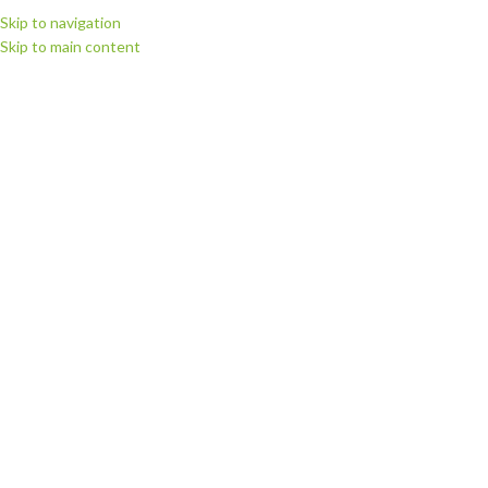
Skip to navigation
Skip to main content
МЕНЮ
Запчастини для
плотерів SkyCut і
VicSign
Категорії
Головна
Запчастини для плотерів
Запчастини для плотерів SkyCut і VicSign
Сторінка 3
Показано 25–36 із 37
Показати бічну панель
VSHEADCABLE330: Кабель
VSHEADCABLE630: Кабель
головки у зборі HW330 Vicsign
головки у зборі HW630 Vicsign