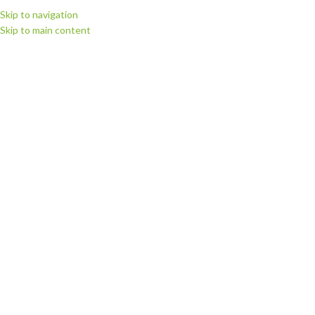
Skip to navigation
Skip to main content
МЕНЮ
Запчастини для
плотерів
Категорії
Головна
Запчастини для плотерів
Сторінка 13
Показано 145–156 із 172
Показати бічну панель
VSBELTX: Ремінець Vicsign X
VSBELTY: Ремінець Vicsign Y
Запчастини для плотерів SkyCut і
Запчастини для плотерів SkyCut і
VicSign
,
Запчастини та опції для
VicSign
,
Запчастини та опції для
плотерів VicSign
плотерів VicSign
206.80
грн.
206.80
грн.